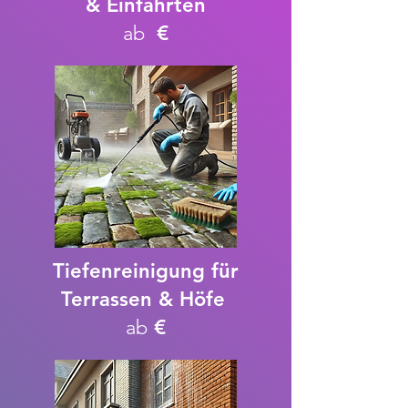
& Einfahrten​
ab
€
Tiefenreinigung für
Terrassen & Höfe
ab
€